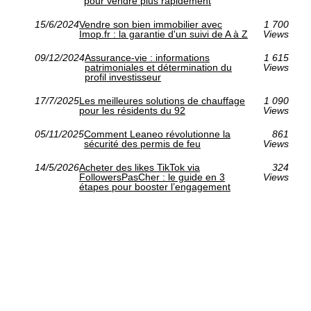
pour vendre plus rapidement
15/6/2024
Vendre son bien immobilier avec
1 700
Imop.fr : la garantie d'un suivi de A à Z
Views
09/12/2024
Assurance-vie : informations
1 615
patrimoniales et détermination du
Views
profil investisseur
17/7/2025
Les meilleures solutions de chauffage
1 090
pour les résidents du 92
Views
05/11/2025
Comment Leaneo révolutionne la
861
sécurité des permis de feu
Views
14/5/2026
Acheter des likes TikTok via
324
FollowersPasCher : le guide en 3
Views
étapes pour booster l’engagement